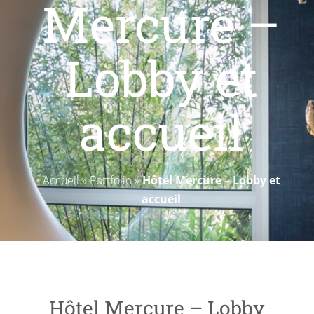
Mercure –
Livres blancs
Lobby et
accueil
Accueil
»
Portfolio
»
Hôtel Mercure – Lobby et
accueil
Hôtel Mercure – Lobby