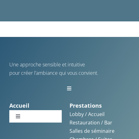
Une approche sensible et intuitive
pour créer l’ambiance qui vous convient.
Toggle
Navigation
Vannes
Accueil
Prestations
Lobby / Accueil
Toggle
Restauration / Bar
La Baule
Navigation
Salles de séminaire
Accueil