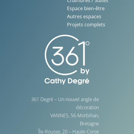
Chambres / Suites
La Rochelle
Espace bien-être
Témoignages
Autres espaces
Saint-Malo
Projets complets
Nos réalisations
Blog
Livres blancs
361 Degré – Un nouvel angle de
décoration
VANNES, 56-Morbihan,
Bretagne
Île-Rousse, 20 – Haute-Corse