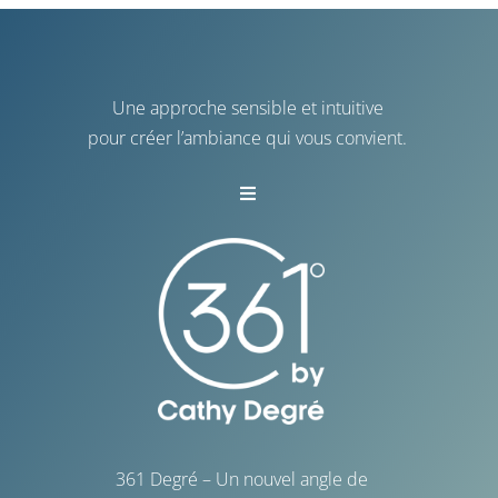
Une approche sensible et intuitive
pour créer l’ambiance qui vous convient.
Toggle
Navigation
Vannes
La Baule
La Rochelle
Saint-Malo
361 Degré – Un nouvel angle de