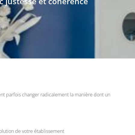
ec justesse et cohérence
ent parfois changer radicalement la manière dont un
volution de votre établissement