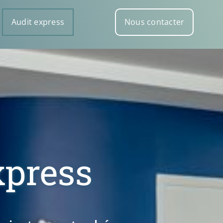
Audit express
Nous contacter
xpress