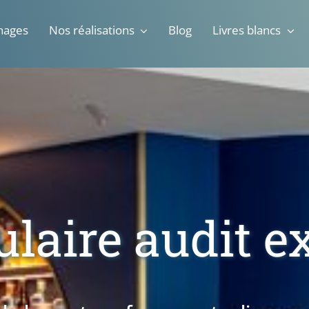
nages
Nos réalisations
Blog
Livres blancs
laire audit e