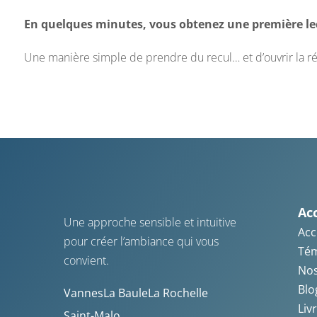
En quelques minutes, vous obtenez une première lect
Une manière simple de prendre du recul… et d’ouvrir la réf
Ac
Une approche sensible et intuitive
Acc
pour créer l’ambiance qui vous
Té
convient.
Nos
Blo
Vannes
La Baule
La Rochelle
Liv
Saint-Malo