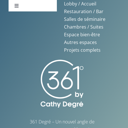
Lobby / Accueil
Toggle
Restauration / Bar
La Baule
Navigation
Salles de séminaire
Accueil
Chambres / Suites
La Rochelle
Espace bien-être
Témoignages
Autres espaces
Saint-Malo
Projets complets
Nos réalisations
Blog
Livres blancs
361 Degré – Un nouvel angle de