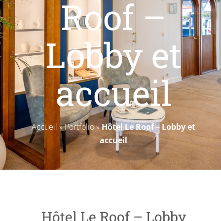
Roof –
Livres blancs
Lobby et
accueil
Accueil
»
Portfolio
»
Hôtel Le Roof – Lobby et
accueil
Hôtel Le Roof – Lobby