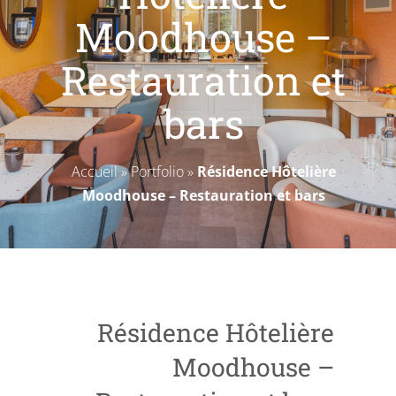
Livres blancs
Moodhouse –
Restauration et
bars
Accueil
»
Portfolio
»
Résidence Hôtelière
Moodhouse – Restauration et bars
Résidence Hôtelière
Moodhouse –