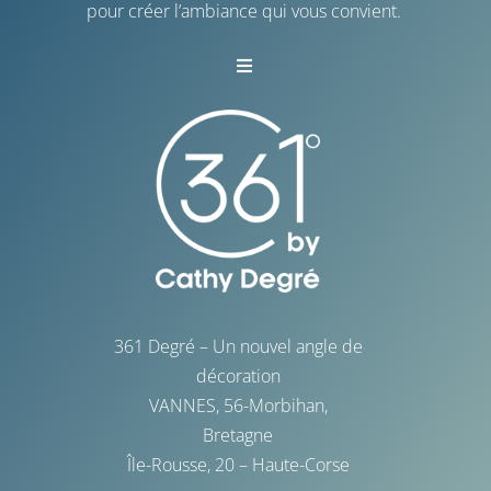
pour créer l’ambiance qui vous convient.
Toggle
Navigation
Vannes
La Baule
La Rochelle
Saint-Malo
361 Degré – Un nouvel angle de
décoration
VANNES, 56-Morbihan,
Bretagne
Île-Rousse, 20 – Haute-Corse