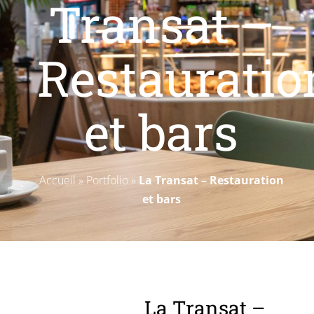
Transat –
Livres blancs
Restauratio
et bars
Accueil
»
Portfolio
»
La Transat – Restauration
et bars
La Transat –