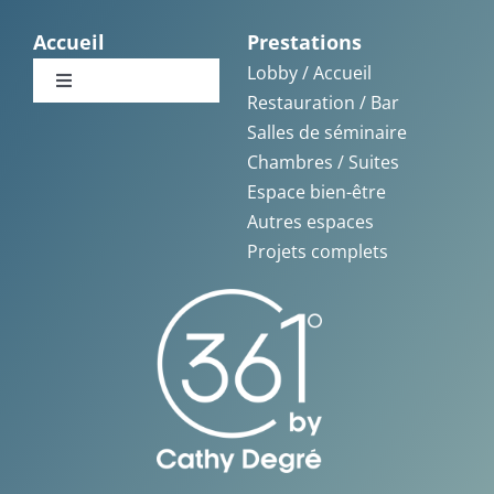
Navigation
Vannes
Accueil
Prestations
Lobby / Accueil
Toggle
Restauration / Bar
La Baule
Navigation
Salles de séminaire
Accueil
Chambres / Suites
La Rochelle
Espace bien-être
Témoignages
Autres espaces
Saint-Malo
Projets complets
Nos réalisations
Blog
Livres blancs