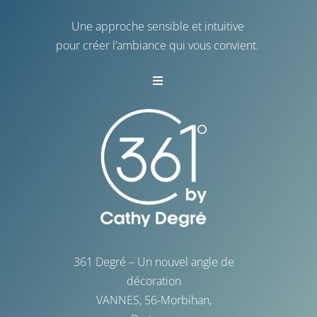
Une approche sensible et intuitive
pour créer l’ambiance qui vous convient.
Toggle
Navigation
Vannes
La Baule
La Rochelle
Saint-Malo
361 Degré – Un nouvel angle de
décoration
VANNES, 56-Morbihan,