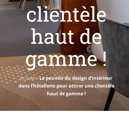
clientèle
haut de
gamme !
Accueil
»
Le pouvoir du design d’intérieur
dans l’hôtellerie pour attirer une clientèle
haut de gamme !