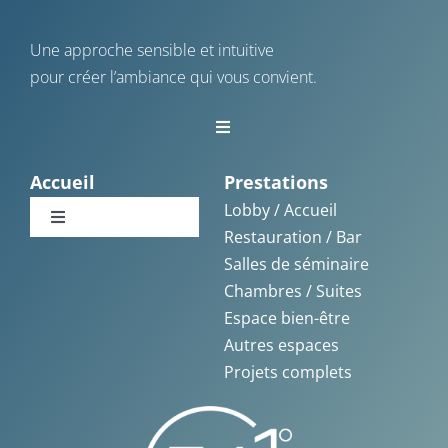
Une approche sensible et intuitive
pour créer l’ambiance qui vous convient.
Toggle
Navigation
Vannes
Accueil
Prestations
Lobby / Accueil
Toggle
Restauration / Bar
La Baule
Navigation
Salles de séminaire
Accueil
Chambres / Suites
La Rochelle
Espace bien-être
Témoignages
Autres espaces
Saint-Malo
Projets complets
Nos réalisations