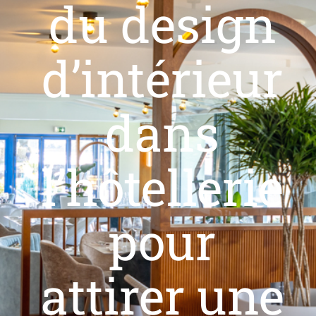
du design
Livres blancs
d’intérieur
dans
l’hôtellerie
pour
attirer une